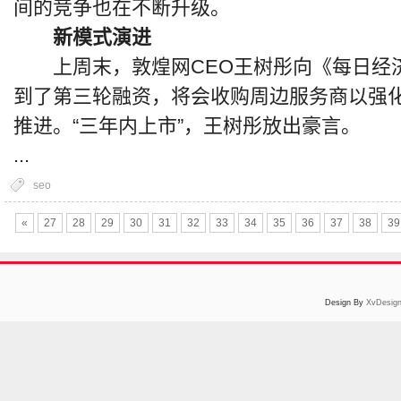
间的竞争也在不断升级。
新模式演进
上周末，敦煌网CEO王树彤向《每日经
到了第三轮融资，将会收购周边服务商以强化
推进。“三年内上市”，王树彤放出豪言。
...
seo
«
27
28
29
30
31
32
33
34
35
36
37
38
39
Design By
XvDesig