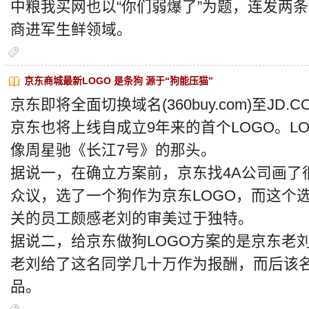
中粮我买网也以“你们弱爆了”为题，连发两
商进军生鲜领域。
京东商城最新LOGO 是条狗 源于“狗能压猫”
京东即将全面切换域名(360buy.com)至J
京东也将上线自成立9年来的首个LOGO。L
像周星驰《长江7号》的那头。
据说一，在确立方案前，京东找4A公司画了
众议，选了一个狗作为京东LOGO，而这个
关的员工颇感老刘的审美过于独特。
据说二，给京东做狗LOGO方案的是京东老
老刘给了这名同学几十万作为报酬，而后该
品。